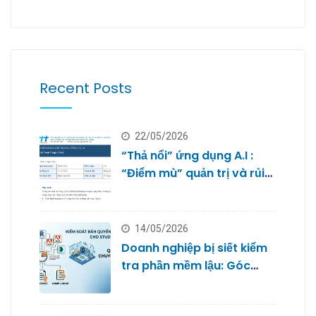
Recent Posts
22/05/2026
“Thả nổi” ứng dụng A.I :
“Điểm mù” quản trị và rủi
ro bảo mật dữ liệu của
doanh nghiệp nhỏ
14/05/2026
Doanh nghiệp bị siết kiểm
tra phần mềm lậu: Góc
nhìn từ Quản trị IT cho
Studio