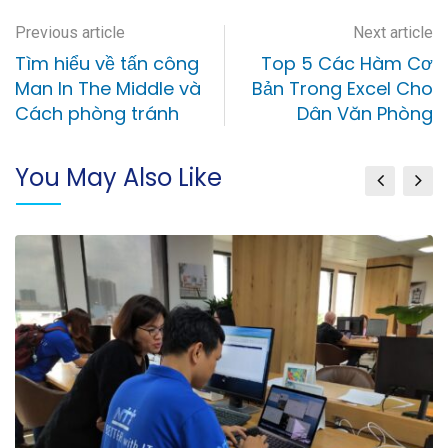
Previous article
Next article
Tìm hiểu về tấn công
Top 5 Các Hàm Cơ
Man In The Middle và
Bản Trong Excel Cho
Cách phòng tránh
Dân Văn Phòng
You May Also Like