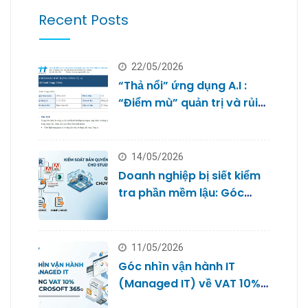
Recent Posts
22/05/2026
“Thả nổi” ứng dụng A.I :
“Điểm mù” quản trị và rủi
ro bảo mật dữ liệu của
doanh nghiệp nhỏ
14/05/2026
Doanh nghiệp bị siết kiểm
tra phần mềm lậu: Góc
nhìn từ Quản trị IT cho
Studio
11/05/2026
Góc nhìn vận hành IT
(Managed IT) về VAT 10%
với Microsoft 365