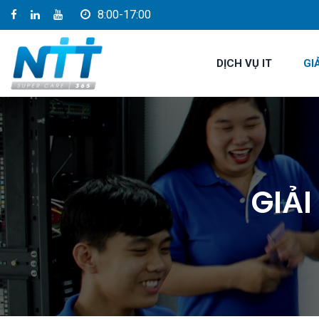
8:00-17:00
DỊCH VỤ IT
GI
GIẢI