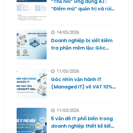
“Thả nổi” ứng dụng A.I :
“Điểm mù” quản trị và rủi
ro bảo mật dữ liệu của
doanh nghiệp nhỏ
14/05/2026
Doanh nghiệp bị siết kiểm
tra phần mềm lậu: Góc
nhìn từ Quản trị IT cho
Studio
11/05/2026
Góc nhìn vận hành IT
(Managed IT) về VAT 10%
với Microsoft 365
11/03/2026
5 vấn đề IT phổ biến trong
doanh nghiệp thiết kế kiến