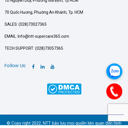
1D Nguyễn Duy, Phường Gia Định, Tp HCM
70 Quốc Hương, Phường An Khánh, Tp. HCM
SALES: (028)73027365
EMAIL: Info@ntt-supercare365.com
TECH SUPPORT: (028)73057365
Follow Us:
© Copy right 2022. NTT bảo lưu mọi quyền liên quan đến hình