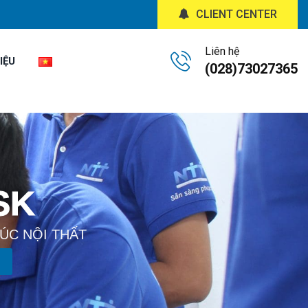
CLIENT CENTER
Liên hệ
IỆU
(028)73027365
SK
ÚC NỘI THẤT