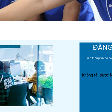
ĐĂNG
Điền thông tin cơ bả
Không tải được f