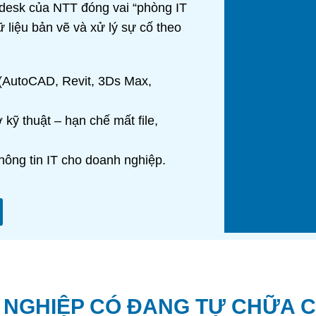
lpdesk của NTT đóng vai “phòng IT
 liệu bản vẽ và xử lý sự cố theo
g (AutoCAD, Revit, 3Ds Max,
 kỹ thuật – hạn chế mất file,
thông tin IT cho doanh nghiệp.
NGHIỆP CÓ ĐANG TỰ CHỮA C