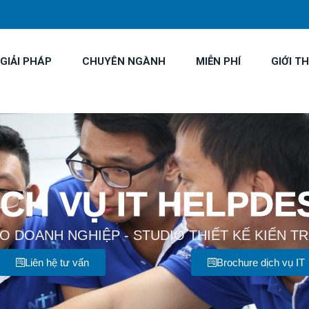
GIẢI PHÁP
CHUYÊN NGÀNH
MIỄN PHÍ
GIỚI TH
ỊCH VỤ IT HELPDE
O DOANH NGHIỆP - STUDIO THIẾT KẾ KIẾN TR
Liên hệ tư vấn
Brochure dịch vụ IT