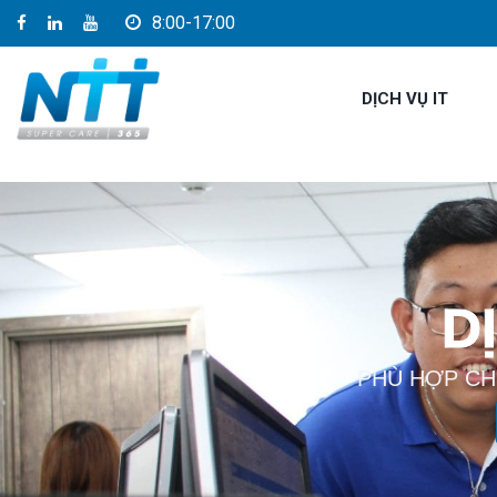
8:00-17:00
DỊCH VỤ IT
D
PHÙ HỢP CH