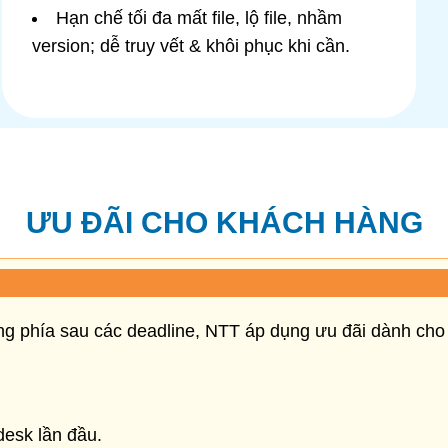
Hạn chế tối đa mất file, lộ file, nhầm
version; dễ truy vết & khôi phục khi cần.
ƯU ĐÃI CHO KHÁCH HÀNG
đứng phía sau các deadline, NTT áp dụng ưu đãi dành ch
esk lần đầu.