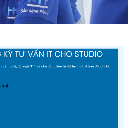
 KÝ TƯ VẤN IT CHO STUDIO
n bên dưới, đội ngũ NTT sẽ chủ động liên hệ để hẹn lịch & trao đổi chi tiết.
orm!