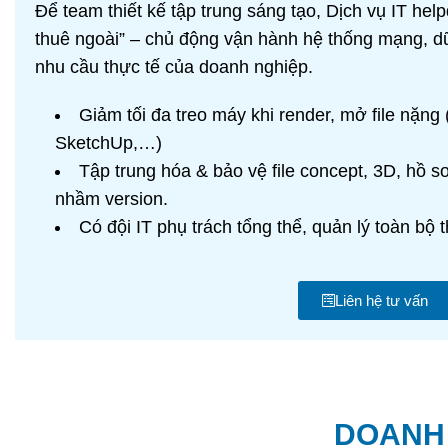
Để team thiết kế tập trung sáng tạo, Dịch vụ IT he
thuê ngoài” – chủ động vận hành hệ thống mạng, dữ
nhu cầu thực tế của doanh nghiệp.
Giảm tối đa treo máy khi render, mở file nặn
SketchUp,…)
Tập trung hóa & bảo vệ file concept, 3D, hồ sơ
nhầm version.
Có đội IT phụ trách tổng thể, quản lý toàn bộ 
Liên hệ tư vấn
DOANH 