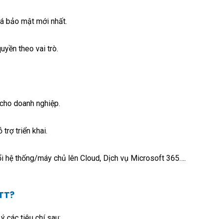
vá bảo mật mới nhất.
uyền theo vai trò.
 cho doanh nghiệp.
trợ triển khai.
ổi hệ thống/máy chủ lên Cloud, Dịch vụ Microsoft 365….
TT?
ý các tiêu chí sau: