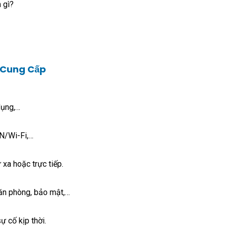
 gì?
 Cung Cấp
dụng,…
AN/Wi-Fi,…
xa hoặc trực tiếp.
ăn phòng, bảo mật,…
ự cố kịp thời.