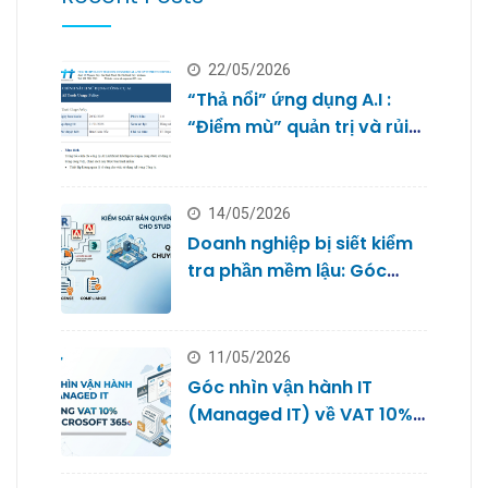
22/05/2026
“Thả nổi” ứng dụng A.I :
“Điểm mù” quản trị và rủi
ro bảo mật dữ liệu của
doanh nghiệp nhỏ
14/05/2026
Doanh nghiệp bị siết kiểm
tra phần mềm lậu: Góc
nhìn từ Quản trị IT cho
Studio
11/05/2026
Góc nhìn vận hành IT
(Managed IT) về VAT 10%
với Microsoft 365