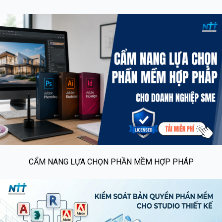
CẨM NANG LỰA CHỌN PHẦN MỀM HỢP PHÁP