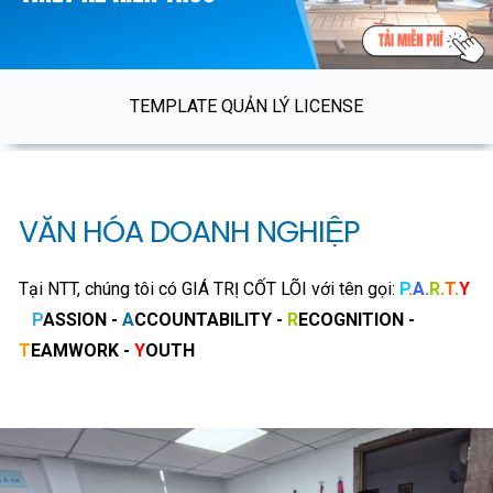
TEMPLATE QUẢN LÝ LICENSE
VĂN HÓA DOANH NGHIỆP
Tại NTT, chúng tôi có GIÁ TRỊ CỐT LÕI với tên gọi:
P
.
A.
R
.T.
Y
P
ASSION -
A
CCOUNTABILITY -
R
ECOGNITION -
T
EAMWORK -
Y
OUTH